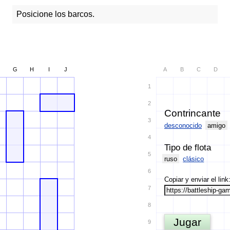
Posicione los barcos.
G
H
I
J
A
B
C
D
1
2
Contrincante
3
desconocido
amigo
4
Tipo de flota
5
ruso
clásico
6
Copiar y enviar el link
7
8
Jugar
9