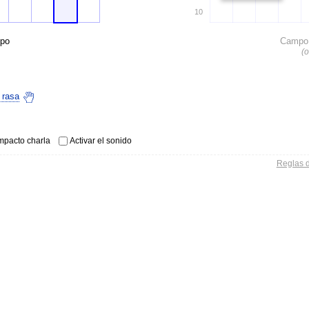
10
po
Campo 
(o
 rasa
pacto charla
Activar el sonido
Reglas d