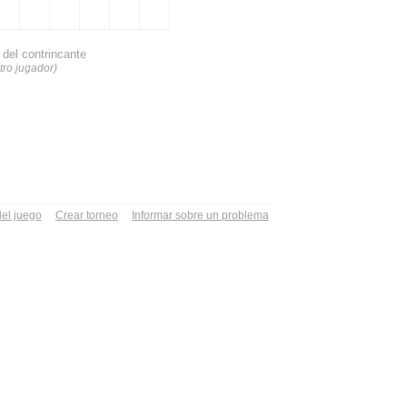
del contrincante
tro jugador)
el juego
Crear torneo
Informar sobre un problema