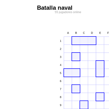
Batalla naval
55 jugadores online
A
B
C
D
E
F
1
2
3
4
5
6
7
8
9