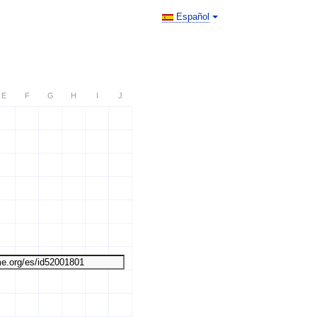
Español
E
F
G
H
I
J
: